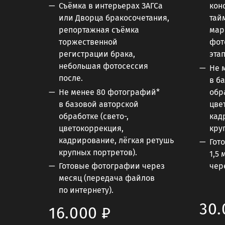
Съёмка в интерьерах ЗАГСа
кон
или Дворца бракосочетания,
тай
репортажная съёмка
мар
торжественной
фот
регистрации брака,
эта
небольшая фотосессия
Не 
после.
в б
Не менее 80 фотографий*
обра
в базовой авторской
цве
обработке (свето-,
кад
цветокоррекция,
кру
кадрирование, лёгкая ретушь
Гот
крупных портретов).
1,5
Готовые фотографии через
чер
месяц (передача файлов
по интернету).
30.
16.000 ₽