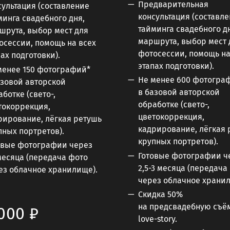
Предварительная
сультация (составление
консультация (составл
минга свадебного дня,
тайминга свадебного д
шрута, выбор мест для
маршрута, выбор мест 
осессии, помощь на всех
фотосессии, помощь на
пах подготовки).
этапах подготовки).
менее 150 фотографий*
Не менее 600 фотогра
азовой авторской
в базовой авторской
ботке (свето-,
обработке (свето-,
токоррекция,
цветокоррекция,
рирование, лёгкая ретушь
кадрирование, лёгкая 
пных портретов).
крупных портретов).
овые фотографии через
Готовые фотографии ч
 месяца (передача фото
2,5-3 месяца (передача
ез облачное хранилище).
через облачное хранил
Скидка 50%
на предсвадебную съё
000 ₽
love-story.