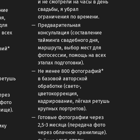
и не смотрели на часы в день
свадьбы, я убрал
ение
ограничения по времени.
ня,
для
Предварительная
 всех
консультация (составление
тайминга свадебного дня,
маршрута, выбор мест для
фий*
фотосессии, помощь на всех
этапах подготовки).
Не менее 800 фотографий*
ретушь
в базовой авторской
обработке (свето-,
цветокоррекция,
ерез
кадрирование, лёгкая ретушь
 фото
крупных портретов).
ище).
Готовые фотографии через
2,5-3 месяца (передача фото
мку
через облачное хранилище).